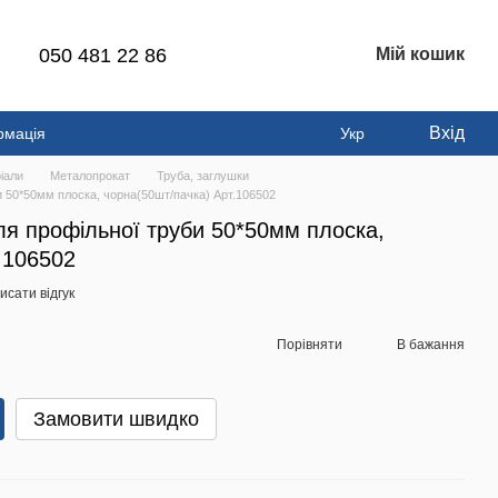
050 481 22 86
Мій кошик
Вхід
рмація
Укр
іали
Металопрокат
Труба, заглушки
и 50*50мм плоска, чорна(50шт/пачка) Арт.106502
я профільної труби 50*50мм плоска,
.106502
исати відгук
Порівняти
В бажання
Замовити швидко