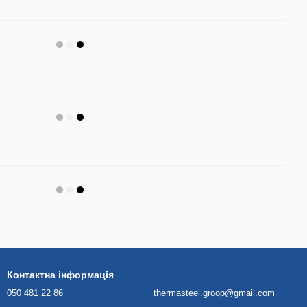
Контактна інформація
050 481 22 86
thermasteel.groop@gmail.com