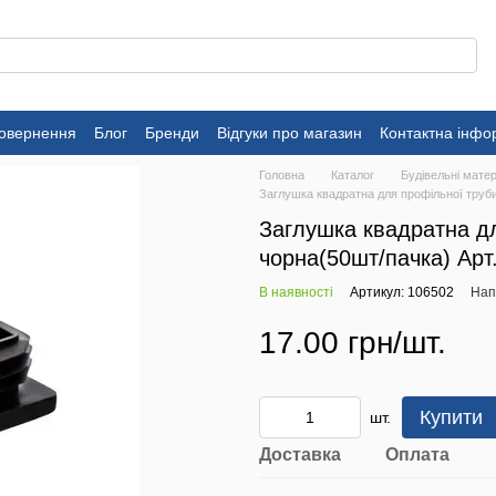
повернення
Блог
Бренди
Відгуки про магазин
Контактна інфо
Головна
Каталог
Будівельні матер
Заглушка квадратна для профільної труб
Заглушка квадратна дл
чорна(50шт/пачка) Арт
В наявності
Артикул: 106502
Нап
17.00 грн/шт.
Купити
шт.
Доставка
Оплата