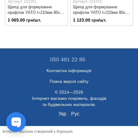
Артикул: 101051
Артикул: 101052
Щипці для формування
Щипці для формування
профілів YATO l=210мм 80х35
профілів YATO l=210мм 80х35
Арт.101051
(захват 45 градусів)
1 065.00 грн/шт.
1 123.00 грн/шт.
Арт.101052
050 481 22 86
Контактна інформація
Повна версія сайту
© 2014—2026
Інтернет магазин покрівель, фасадів
та будівельних матеріалів.
Укр
Рус
Інтернет-магазин створений з Хорошоп