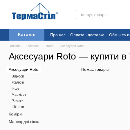
Перейти до основного контенту
Каталог
Про нас
Оплата і доставка
Обмін та 
Головна
Каталог
Вікна
Аксесуари Roto
Аксесуари Roto — купити в 
Аксесуари Roto
Немає товарів
Відкоси
Жалюзі
Інше
Маркізет
Ролети
Шторки
Коміри
Мансардні вікна