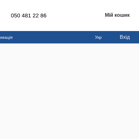
050 481 22 86
Мій кошик
Вхід
рмація
Укр