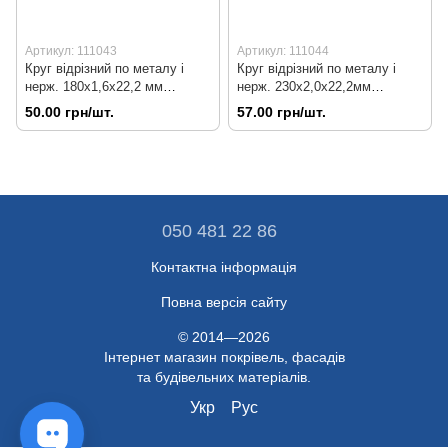
Артикул: 111043
Артикул: 111044
Круг відрізний по металу і
Круг відрізний по металу і
нерж. 180х1,6х22,2 мм
нерж. 230х2,0х22,2мм
арт.4111705 HAISSER
арт.4111707 HAISSER
50.00 грн/шт.
57.00 грн/шт.
Арт.111043
Арт.111044
050 481 22 86
Контактна інформація
Повна версія сайту
© 2014—2026
Інтернет магазин покрівель, фасадів
та будівельних матеріалів.
Укр
Рус