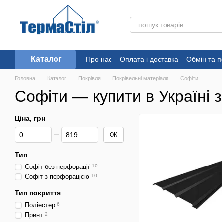
Перейти до основного контенту
Каталог
Про нас
Оплата і доставка
Обмін та 
Головна
Каталог
Покрівля
Покрівельні матеріали
Софіти
Софіти — купити в Україні 
Ціна, грн
Від Ціна, грн
До Ціна, грн
ОК
Тип
Софіт без перфорації
10
Софіт з перфорацією
10
Тип покриття
Поліестер
6
Принт
2