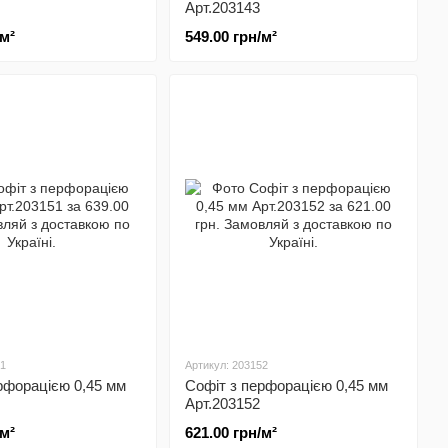
Арт.203143
/м²
549.00 грн/м²
51
Артикул: 203152
рфорацією 0,45 мм
Софіт з перфорацією 0,45 мм
Арт.203152
/м²
621.00 грн/м²