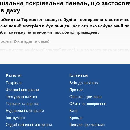
еціальна покрівельна панель, що застосо
в даху.
робництва Термастіл нададуть будівлі довершеного естетично
сно новий матеріал в будівництві, але стрімко набуваючий по
иби, котеджу, альтанок чи підсобних приміщень.
офіти 2-х видів, а саме:
ають вигляд суцільної гладкої панелі, що за часту використо
ль з невеликими отворами, що забезпечують вентиляцію, чим
а.
бництва Термастіл:
Каталог
Клієнтам
ожливість установки самостійно, без залучення будівельної б
Покрівля
Вхід до кабінету
Фасадні матеріали
Про нас
 естетичний вигляд покрівлі і будівлі в цілому;
Тротуарна плитка
Оплата і доставка
ляцію покрівлі;
Паркани та ворота
Обмін та повернення
ного впливу;
Будівельні матеріали
Блог
Інструмент
Бренди
Оздоблювальні матеріали
Відгуки про магазин