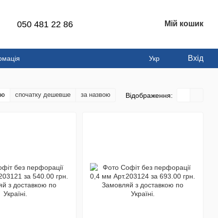
050 481 22 86
Мій кошик
Вхід
рмація
Укр
тю
спочатку дешевше
за назвою
Відображення: