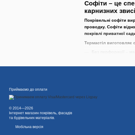
Софіти – це сп
карнизних звисі
Покрівельні софіти ви
проводку. Софіти відно
покрівлі приватної сад
Термастіл виготовляє с
Без перфорації – м
Перфоровані – пане
появі цвілі та грибк
Переваги софітів виро
Легкість монтажу (м
Приймаємо до оплати
Надають довершений
Забезпечують венти
© 2014—2026
Інтернет магазин покрівель, фасадів
Стійкі до атмосфер
та будівельних матеріалів.
Екологічні;
Мобільна версія
Пожежобезпечні;