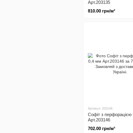
Арт.203135
810.00 грн/м²
Артикул: 203146
Софіт з перфорацією 
Арт.203146
702.00 грн/м²