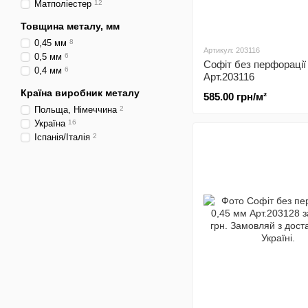
Матполіестер
12
Товщина металу, мм
0,45 мм
8
Артикул: 203116
0,5 мм
6
Софіт без перфорації
0,4 мм
6
Арт.203116
Країна виробник металу
585.00 грн/м²
Польща, Німеччина
2
Україна
16
Іспанія/Італія
2