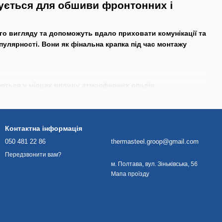
вується для обшиви фронтонних і
го вигляду та допоможуть вдало приховати комунікації та
пулярності. Вони як фінальна крапка під час монтажу
вуються у місцях впливу атмосферних опадів.
 запобігають застою вологи та дозволяють уникнути
Контактна інформація
ригади);
050 481 22 86
thermasteel.groop@gmail.com
Передзвонити вам?
м. Полтава, вул. Зіньківська, 56
Мапа проїзду