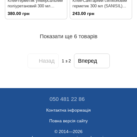
Клей-герметик універсальний
Клей-Санітарний силіконовий
поліуретановий 300 мл
герметик 300 мл (SANISIL)
(SIKAFLEX-11FC) Арт.110028
Арт.110029
380.00 грн
243.00 грн
Показати ще 6 товарів
Назад
Вперед
1
з 2
050 481 22 86
Контактна інформація
Повна версія сайту
© 2014—2026