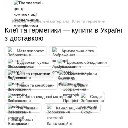
Каталог
Будівельні матеріали
Клеї та герметики
Клеї та герметики — купити в Україні
з доставкою
Металопрокат
Армувальна сітка
Будівельні суміші
Дорожнє обладнання
Клеї та герметики
Пиломатеріали
Плівки та мембрани
Профілі
Стінові та кладочні матеріали
Сходи
Утеплювачі
Каналізаційні системи
Полікарбонат