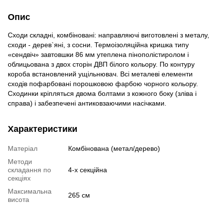
Опис
Сходи складні, комбіновані: направляючі виготовлені з металу,
сходи - дерев`яні, з сосни. Термоізоляційна кришка типу
«сендвіч» завтовшки 86 мм утеплена пінополістиролом і
облицьована з двох сторін ДВП білого кольору. По контуру
короба встановлений ущільнювач. Всі металеві елементи
сходів пофарбовані порошковою фарбою чорного кольору.
Сходинки кріпляться двома болтами з кожного боку (зліва і
справа) і забезпечені антиковзаючими насічками.
Характеристики
Матеріал
Комбінована (метал/дерево)
Методи
складання по
4-х секційна
секціях
Максимальна
265 см
висота