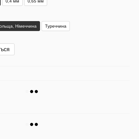
0,4 мм
0,65 мм
ольща, Німеччина
Туреччина
ться