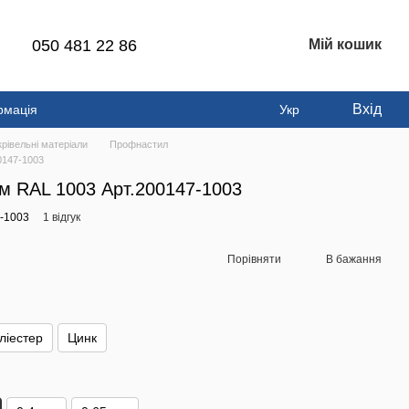
050 481 22 86
Мій кошик
Вхід
рмація
Укр
рівельні матеріали
Профнастил
0147-1003
м RAL 1003 Арт.200147-1003
7-1003
1 відгук
Порівняти
В бажання
ліестер
Цинк