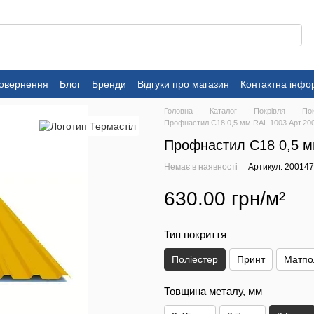
повернення
Блог
Бренди
Відгуки про магазин
Контактна інфо
Головна
Каталог
Покрівля
Пок
Профнастил C18 0,5 мм RAL 1003 Арт.20
Профнастил C18 0,5 м
Немає в наявності
Артикул: 20014
630.00 грн/м²
Тип покриття
Поліестер
Принт
Матпо
Товщина металу, мм