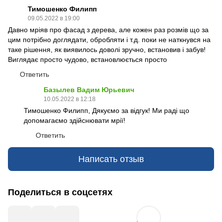
Тимошенко Филипп
09.05.2022 в 19:00
Давно мріяв про фасад з дерева, але кожен раз розмів що за
цим потрібно доглядати, обробляти і т.д. поки не наткнувся на
таке рішення, як виявилось доволі зручно, встановив і забув!
Виглядає просто чудово, встановлюється просто
Ответить
Базылев Вадим Юрьевич
10.05.2022 в 12:18
Тимошенко Филипп, Дякуємо за відгук! Ми раді що
допомагаємо здійснювати мрії!
Ответить
Написать отзыв
Поделиться в соцсетях