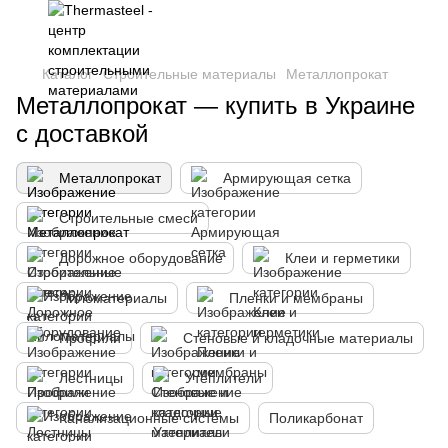
Каталог
Строительные материалы
Металлопрокат
Металлопрокат — купить в Украине
с доставкой
Металлопрокат
Армирующая сетка
Строительные смеси
Дорожное оборудование
Клеи и герметики
Пиломатериалы
Пленки и мембраны
Профили
Стеновые и кладочные материалы
Лестницы
Утеплители
Канализационные системы
Поликарбонат