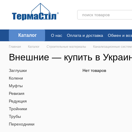
Перейти к основному контенту
Каталог
О нас
Оплата и доставка
Обмен и воз
Главная
Каталог
Строительные материалы
Канализационные систе
Внешние — купить в Украин
Заглушки
Нет товаров
Колени
Муфты
Ревизия
Редукция
Тройники
Трубы
Переходники