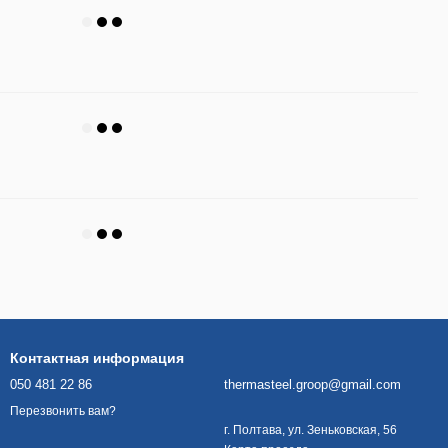
Контактная информация
050 481 22 86
thermasteel.groop@gmail.com
Перезвонить вам?
г. Полтава, ул. Зеньковская, 56