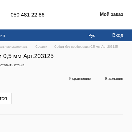
050 481 22 86
Мой заказ
Вход
ция
Рус
ельные материалы
Софити
Софит без перфорации 0,5 мм Арт.203125
 0,5 мм Арт.203125
ставить отзыв
К сравнению
В желания
тся