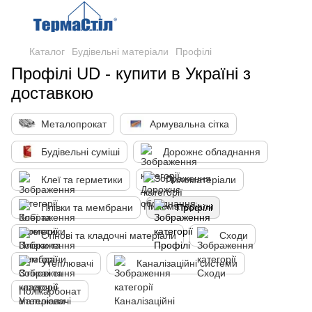
Каталог
Будівельні матеріали
Профілі
Профілі UD - купити в Україні з
доставкою
Металопрокат
Армувальна сітка
Будівельні суміші
Дорожнє обладнання
Клеї та герметики
Пиломатеріали
Плівки та мембрани
Профілі
Стінові та кладочні матеріали
Сходи
Утеплювачі
Каналізаційні системи
Полікарбонат