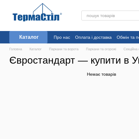
Перейти до основного контенту
Каталог
Про нас
Оплата і доставка
Обмін та 
Головна
Каталог
Паркани та ворота
Паркани та огорожі
Секційна
Євростандарт — купити в Ук
Немає товарів