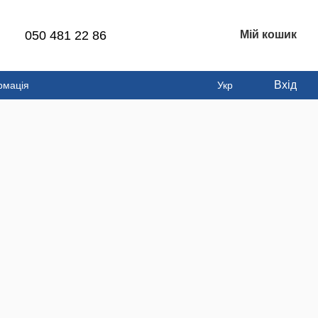
050 481 22 86
Мій кошик
Вхід
рмація
Укр