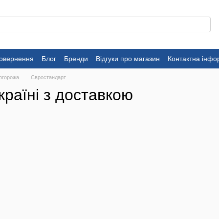
повернення
Блог
Бренди
Відгуки про магазин
Контактна інфо
 огорожа
Євростандарт
раїні з доставкою