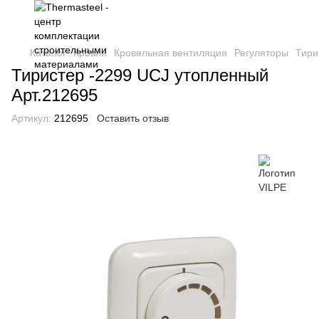
Каталог
Кровли
Кровельная вентиляция
Регуляторы
Тири
Тиристер -2299 UCJ утопленный
Арт.212695
Артикул:
212695
Оставить отзыв