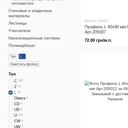
гипсокартона
Стеновые и кладочные
материалы
Артикул: 205007
Лестницы
Профиль L 40х80 мм 
Утеплители
Арт.205007
Канализационные системы
72.00 грн/м.п.
Поликарбонат
Тип:
L
Очистить фильтр
Тип
C
162
Z
12
L
28
Омега
4
CD
4
UD
6
U
162
CW
4
UW
2