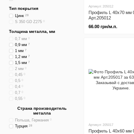
Артикул: 205012
Тип покрытия
Профиль L 40х70 мм 
Цинк
28
Арт.205012
S 350 GD Z275
0
66.00 грн/м.п.
Толщина металла, мм
0,7 мм
0
0,9 мм
7
1 мм
7
1,2 мм
7
1,5 мм
7
2 мм
0
0,45
0
0,5
0
0,4
0
0,7
0
0,55
0
Страна производитель
металла
Польша, Германия
0
Артикул: 205017
Турция
28
Профиль L 40x60 мм 