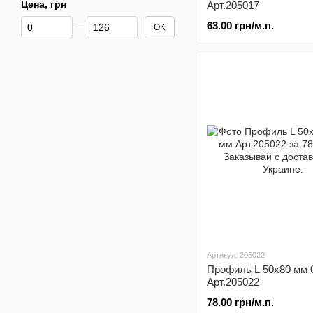
Цена, грн
Арт.205017
От Цена, грн
До Цена, грн
63.00 грн/м.п.
OK
Артикул: 205022
Профиль L 50x80 мм 
Арт.205022
78.00 грн/м.п.