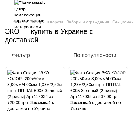
Каталог
Заборы и ворота
Заборы и ограждения
Секционны
ЭКО — купить в Украине с
доставкой
Фильтр
По популярности