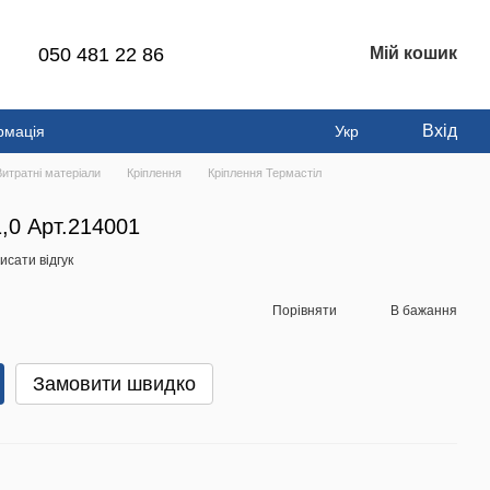
050 481 22 86
Мій кошик
Вхід
рмація
Укр
Витратні матеріали
Кріплення
Кріплення Термастіл
,0 Арт.214001
исати відгук
Порівняти
В бажання
Замовити швидко