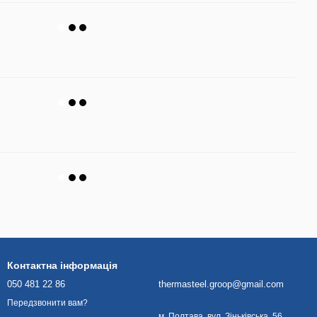
Контактна інформація
050 481 22 86
thermasteel.groop@gmail.com
Передзвонити вам?
м. Полтава, вул. Зіньківська, 56